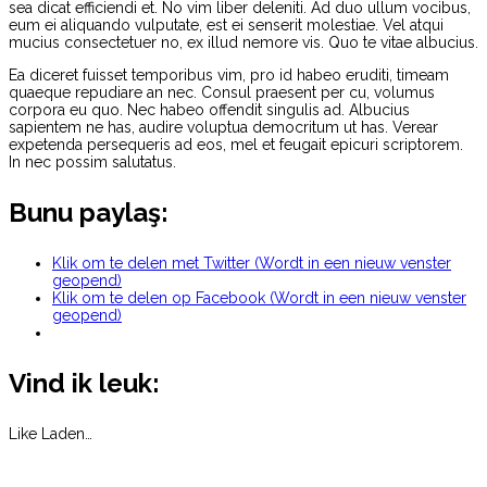
sea dicat efficiendi et. No vim liber deleniti. Ad duo ullum vocibus,
eum ei aliquando vulputate, est ei senserit molestiae. Vel atqui
mucius consectetuer no, ex illud nemore vis. Quo te vitae albucius.
Ea diceret fuisset temporibus vim, pro id habeo eruditi, timeam
quaeque repudiare an nec. Consul praesent per cu, volumus
corpora eu quo. Nec habeo offendit singulis ad. Albucius
sapientem ne has, audire voluptua democritum ut has. Verear
expetenda persequeris ad eos, mel et feugait epicuri scriptorem.
In nec possim salutatus.
Bunu paylaş:
Klik om te delen met Twitter (Wordt in een nieuw venster
geopend)
Klik om te delen op Facebook (Wordt in een nieuw venster
geopend)
Vind ik leuk:
Like
Laden…